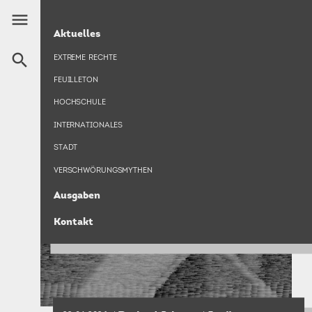
Direkt
menu
zum
HAUPTNAVIGATION
NEUES
Aktuelles
Inhalt
search
EXTREME RECHTE
FEUILLETON
HOCHSCHULE
INTERNATIONALES
STADT
VERSCHWÖRUNGSMYTHEN
Ausgaben
Kontakt