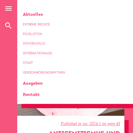
Direkt
menu
zum
HAUPTNAVIGATION
Aktuelles
Inhalt
search
EXTREME RECHTE
FEUILLETON
HOCHSCHULE
INTERNATIONALES
STADT
VERSCHWÖRUNGSMYTHEN
Ausgaben
Kontakt
Published in no. 2024.1 on page 48