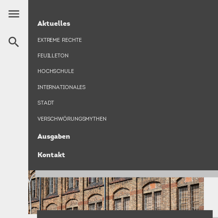
Direkt
menu
zum
HAUPTNAVIGATION
WOHNRAUM
Aktuelles
Inhalt
search
EXTREME RECHTE
FEUILLETON
HOCHSCHULE
INTERNATIONALES
STADT
VERSCHWÖRUNGSMYTHEN
Ausgaben
Kontakt