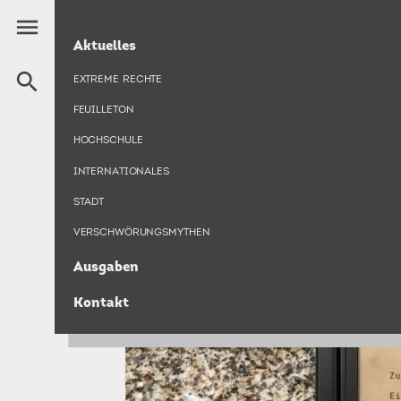
Direkt
menu
zum
HAUPTNAVIGATION
Aktuelles
Inhalt
search
EXTREME RECHTE
FEUILLETON
HOCHSCHULE
INTERNATIONALES
STADT
VERSCHWÖRUNGSMYTHEN
Ausgaben
Kontakt