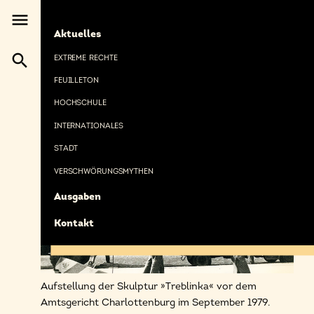
Direkt
menu
zum
HAUPTNAVIGATION
Foto: Traudbert Erbe. Sammlung Karl Eimermacher.
Aktuelles
Inhalt
search
EXTREME RECHTE
FEUILLETON
HOCHSCHULE
INTERNATIONALES
STADT
VERSCHWÖRUNGSMYTHEN
Ausgaben
Kontakt
BILDUNTERSCHRIFT
Aufstellung der Skulptur »Treblinka« vor dem
Amtsgericht Charlottenburg im September 1979.