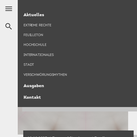
Direkt
menu
zum
HAUPTNAVIGATION
EMANUEL KAPFINGER
Aktuelles
Inhalt
search
EXTREME RECHTE
FEUILLETON
HOCHSCHULE
INTERNATIONALES
STADT
VERSCHWÖRUNGSMYTHEN
Ausgaben
Kontakt