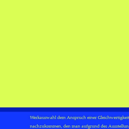
KAMPF DER GESCHLECHTER? KAM
.2017
aße
Der
Geschlechterkampf
im
Städel
, der die Darstellu
dem
vorwiegend durch Werke männlicher Künstler ins Bi
Werkauswahl dem Anspruch einer Gleichwertigkeit 
nachzukommen, den man aufgrund des Ausstellungs