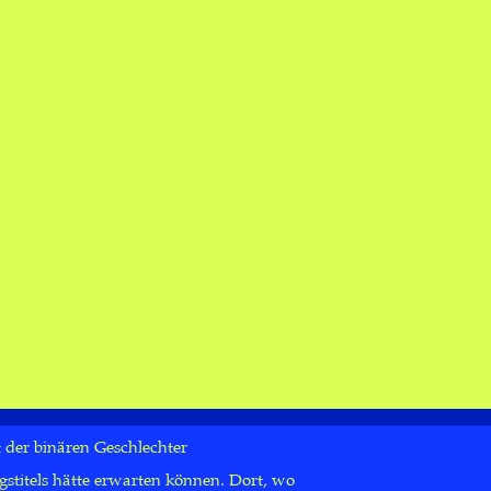
Published in no. 2018.1 on page 67
PLUS! FEM!
Mehr Frauen in die Kunst
NAOMI RADO
PF DEN GESCHLECHTERN!
ngen von Frauen und weiblicher Stärke
ld rückte, versäumte schon durch diese
der binären Geschlechter
titels hätte erwarten können. Dort, wo