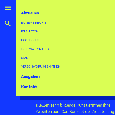
Direkt
menu
zum
HAUPTNAVIGATION
Aktuelles
Inhalt
search
EXTREME RECHTE
FEUILLETON
HOCHSCHULE
INTERNATIONALES
STADT
VERSCHWÖRUNGSMYTHEN
Ausgaben
Die Ausstellung
+fem
war vom 18. bis 25.11
in den Räumlichkeiten der Mainzer Landstr
Kontakt
229 in Frankfurt am Main zu sehen. Unter 
Themenkomplex
Geschlechterverhältnisse
stellten zehn bildende Künstlerinnen ihre
Arbeiten aus. Das Konzept der Ausstellung