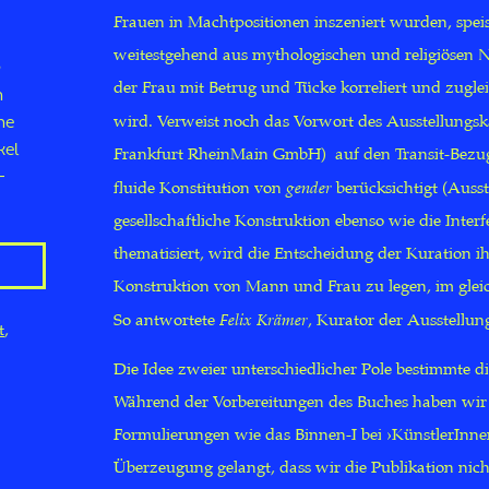
Frauen in Machtpositionen inszeniert wurden, speis
weitestgehend aus mythologischen und religiösen N
n
der Frau mit Betrug und Tücke korreliert und zuglei
n
wird. Verweist noch das Vorwort des Ausstellungs
ne
kel
Frankfurt RheinMain GmbH) auf den Transit-Bezug
-
fluide Konstitution von
gender
berücksichtigt (Auss
gesellschaftliche Konstruktion ebenso wie die Inte
thematisiert, wird die Entscheidung der Kuration ih
Konstruktion von Mann und Frau zu legen, im gleich
So antwortete
Felix Krämer
, Kurator der Ausstellun
t
Die Idee zweier unterschiedlicher Pole bestimmte 
Während der Vorbereitungen des Buches haben wir 
Formulierungen wie das Binnen-I bei ›KünstlerInnen
Überzeugung gelangt, dass wir die Publikation nich