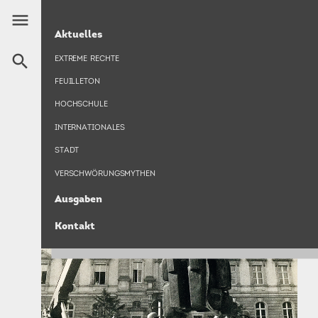
Direkt
menu
zum
HAUPTNAVIGATION
NATIONALSOZIALISTISCHER
Aktuelles
Inhalt
KRANKENMORD
search
EXTREME RECHTE
FEUILLETON
Foto: Traudbert Erbe. Sammlung Karl Eimermacher.
HOCHSCHULE
INTERNATIONALES
STADT
VERSCHWÖRUNGSMYTHEN
Ausgaben
Kontakt