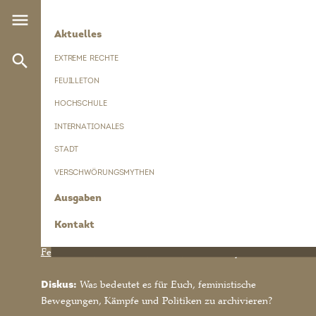
Direkt
menu
zum
HAUPTNAVIGATION
Aktuelles
Published in no. 2022.1 on page 47
Inhalt
search
DAS FEMINISTISCHE ARCHIV
EXTREME RECHTE
FFBIZ
FEUILLETON
HOCHSCHULE
INTERNATIONALES
REDAKTION
STADT
VERSCHWÖRUNGSMYTHEN
Ausgaben
Artikel als PDF-Datei (Seite 47)
Kontakt
SCHLAGWÖRTER
Feminismus
Geschichte
Archiv
Geschichtspolitik
Diskus:
Was bedeutet es für Euch, feministische
Bewegungen, Kämpfe und Politiken zu archivieren?