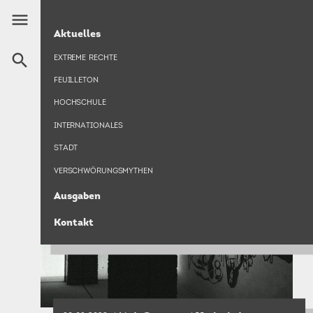
Direkt
menu
zum
HAUPTNAVIGATION
BRUNO LATOUR
Aktuelles
Inhalt
search
EXTREME RECHTE
© Finn Gölitzer
FEUILLETON
HOCHSCHULE
INTERNATIONALES
STADT
VERSCHWÖRUNGSMYTHEN
Ausgaben
Kontakt