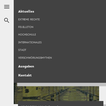
Direkt
menu
zum
HAUPTNAVIGATION
NICK SRNICEK
Aktuelles
Inhalt
search
EXTREME RECHTE
FEUILLETON
HOCHSCHULE
INTERNATIONALES
STADT
VERSCHWÖRUNGSMYTHEN
Ausgaben
Kontakt